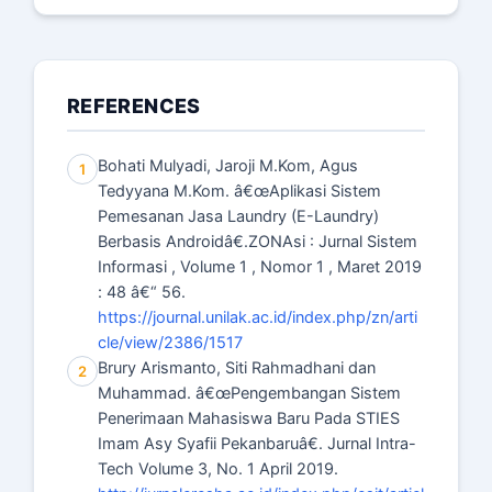
REFERENCES
Bohati Mulyadi, Jaroji M.Kom, Agus
1
Tedyyana M.Kom. â€œAplikasi Sistem
Pemesanan Jasa Laundry (E-Laundry)
Berbasis Androidâ€.ZONAsi : Jurnal Sistem
Informasi , Volume 1 , Nomor 1 , Maret 2019
: 48 â€“ 56.
https://journal.unilak.ac.id/index.php/zn/arti
cle/view/2386/1517
Brury Arismanto, Siti Rahmadhani dan
2
Muhammad. â€œPengembangan Sistem
Penerimaan Mahasiswa Baru Pada STIES
Imam Asy Syafii Pekanbaruâ€. Jurnal Intra-
Tech Volume 3, No. 1 April 2019.