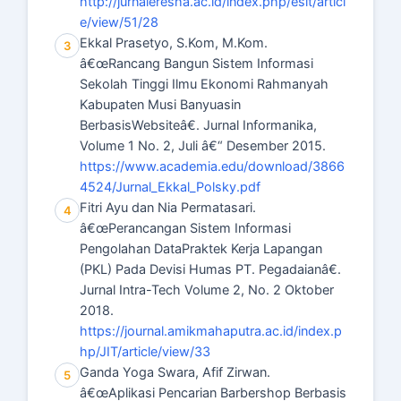
http://jurnaleresha.ac.id/index.php/esit/articl
e/view/51/28
Ekkal Prasetyo, S.Kom, M.Kom.
3
â€œRancang Bangun Sistem Informasi
Sekolah Tinggi Ilmu Ekonomi Rahmanyah
Kabupaten Musi Banyuasin
BerbasisWebsiteâ€. Jurnal Informanika,
Volume 1 No. 2, Juli â€“ Desember 2015.
https://www.academia.edu/download/3866
4524/Jurnal_Ekkal_Polsky.pdf
Fitri Ayu dan Nia Permatasari.
4
â€œPerancangan Sistem Informasi
Pengolahan DataPraktek Kerja Lapangan
(PKL) Pada Devisi Humas PT. Pegadaianâ€.
Jurnal Intra-Tech Volume 2, No. 2 Oktober
2018.
https://journal.amikmahaputra.ac.id/index.p
hp/JIT/article/view/33
Ganda Yoga Swara, Afif Zirwan.
5
â€œAplikasi Pencarian Barbershop Berbasis