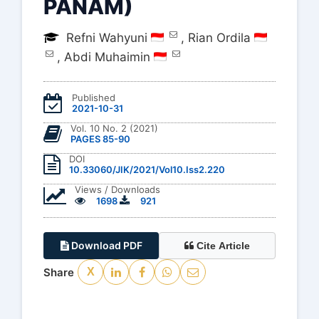
PANAM)
Refni Wahyuni
,
Rian Ordila
,
Abdi Muhaimin
Published
2021-10-31
Vol. 10 No. 2 (2021)
PAGES 85-90
DOI
10.33060/JIK/2021/Vol10.Iss2.220
Views / Downloads
1698
921
Download PDF
Cite Article
Share
X