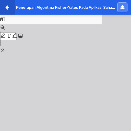
Penerapan Algoritma Fisher-Yates Pada Aplikasi Sahabat Cerita Untuk Pengenalan Sahabat Nabi Berbasis Android