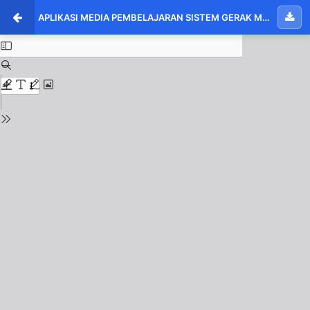
APLIKASI MEDIA PEMBELAJARAN SISTEM GERAK MANUSIA PADA PELAJARAN IPA TERPADU DI SMP PONDOK PESANTREN BABUSALAM