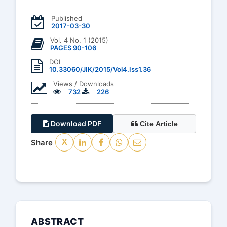
Published
2017-03-30
Vol. 4 No. 1 (2015)
PAGES 90-106
DOI
10.33060/JIK/2015/Vol4.Iss1.36
Views / Downloads
732
226
Download PDF
Cite Article
Share
X
ABSTRACT