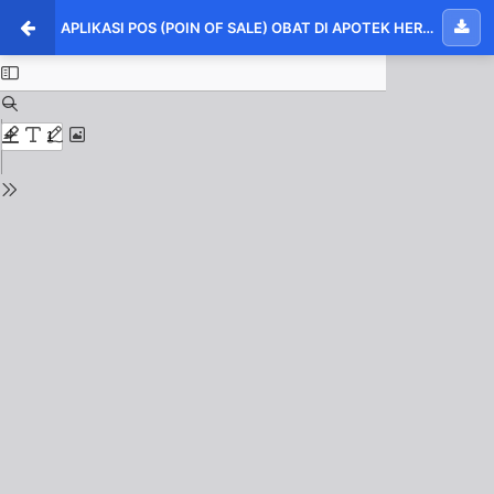
APLIKASI POS (POIN OF SALE) OBAT DI APOTEK HERU FARMA BANGKINANG BERBASIS WEB