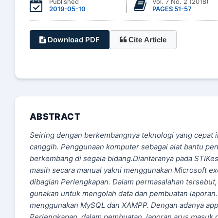
Published
Vol. 7 No. 2 (2018)
2019-05-10
PAGES 51-57
Download PDF
Cite Article
ABSTRACT
Seiring dengan berkembangnya teknologi yang cepat in
canggih. Penggunaan komputer sebagai alat bantu peny
berkembang di segala bidang.Diantaranya pada STIKe
masih secara manual yakni menggunakan Microsoft exel . 
dibagian Perlengkapan. Dalam permasalahan tersebut,
gunakan untuk mengolah data dan pembuatan laporan. 
menggunakan MySQL dan XAMPP. Dengan adanya applik
Perlengkapan dalam pembuatan laporan arus masuk 