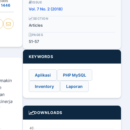
oads
ISSUE
1446
Vol. 7 No. 2 (2018)
SECTION
Articles
PAGES
51-57
KEYWORDS
Aplikasi
PHP MySQL
emakin
Inventory
Laporan
n
ran
kinerja
i
DOWNLOADS
k