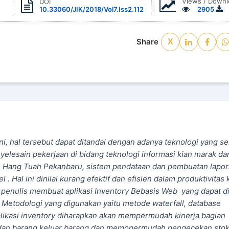
Views / Downl
DOI
10.33060/JIK/2018/Vol7.Iss2.112
2905
Share
X
i, hal tersebut dapat ditandai dengan adanya teknologi yang s
elesain pekerjaan di bidang teknologi informasi kian marak da
s Hang Tuah Pekanbaru, sistem pendataan dan pembuatan lapo
Hal ini dinilai kurang efektif dan efisien dalam produktivitas 
 penulis membuat aplikasi Inventory Bebasis Web yang dapat d
Metodologi yang digunakan yaitu metode waterfall, database
asi inventory diharapkan akan mempermudah kinerja bagian
dan barang keluar barang dan memopermudah pengecekan sto