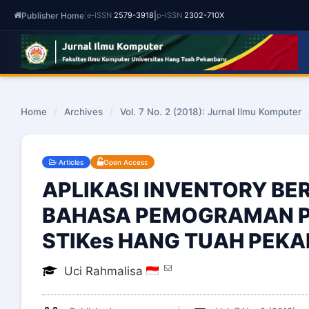
Publisher Home
|
|
e-ISSN
2579-3918
p-ISSN
2302-710X
Home
/
Archives
/
Vol. 7 No. 2 (2018): Jurnal Ilmu Komputer
Articles
Open Access
APLIKASI INVENTORY B
BAHASA PEMOGRAMAN PH
STIKes HANG TUAH PEK
Uci Rahmalisa