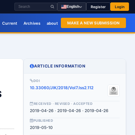
Register
Login
English
MAKE A NEW SUBMISSION
Current
Archives
about
ARTICLE INFORMATION
DOI
10.33060/JIK/2018/Vol7.Iss2.112
S
RECEIVED · REVISED · ACCEPTED
2019-04-26 · 2019-04-26 · 2019-04-26
PUBLISHED
2019-05-10