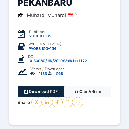
PEKANBARU
Muhardi Muhardi
Published
2019-07-05
Vol. 8 No. 1 (2019)
PAGES 150-154
DOI
10.33060/JIK/2019/Vol8.Iss1.122
Views / Downloads
1133
568
Download PDF
Cite Article
Share
X